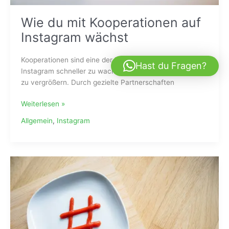
Wie du mit Kooperationen auf
Instagram wächst
Kooperationen sind eine der besten Strategien, um auf
Hast du Fragen?
Instagram schneller zu wachsen und deine Reichweite
zu vergrößern. Durch gezielte Partnerschaften
Weiterlesen »
Allgemein
,
Instagram
Die
besten
Hashtags
für
mehr
Reichweite
auf