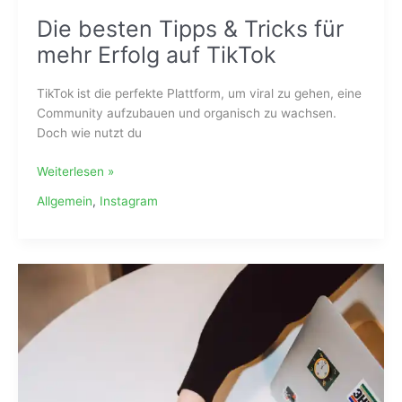
Die besten Tipps & Tricks für
mehr Erfolg auf TikTok
TikTok ist die perfekte Plattform, um viral zu gehen, eine
Community aufzubauen und organisch zu wachsen.
Doch wie nutzt du
Weiterlesen »
Allgemein
,
Instagram
Wie
du
mit
Kooperationen
auf
Instagram
wächst