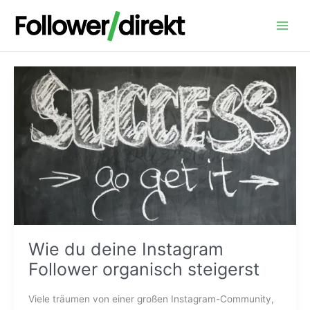
Zum
Main
Inhalt
Menu
springen
Wie
du
deine
Instagram
Follower
organisch
steigerst
Wie du deine Instagram
Follower organisch steigerst
Viele träumen von einer großen Instagram-Community,