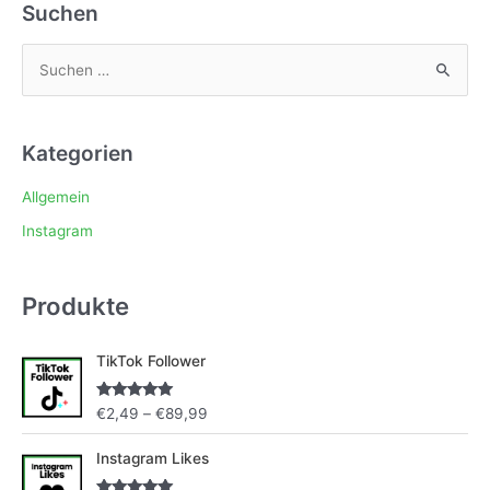
Suchen
S
u
c
Kategorien
h
e
Allgemein
n
Instagram
n
a
Produkte
c
h
P
TikTok Follower
:
r
e
Bewertet mit
€
2,49
–
€
89,99
i
5.00
von 5
s
P
Instagram Likes
s
r
p